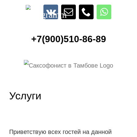
Skip
Telegramm
Email
Phone
WhatsA
to
Vk
content
+7(900)510-86-89
Услуги
Приветствую всех гостей на данной