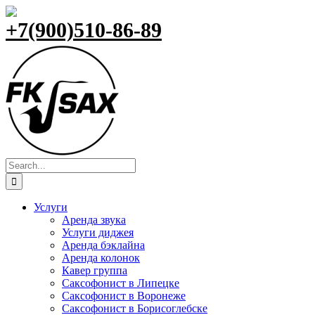
Skip
Telegramm
Vk
Email
Phone
WhatsApp
to
+7(900)510-86-89
content
Search
for:
Услуги
Аренда звука
Услуги диджея
Аренда бэклайна
Аренда колонок
Кавер группа
Саксофонист в Липецке
Саксофонист в Воронеже
Саксофонист в Борисоглебске